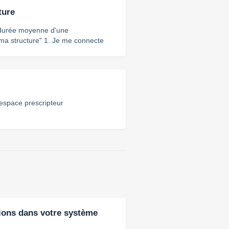
ture
a durée moyenne d'une
 1. Je me connecte
analyses ![](https://storage.crisp.chat/users/helpdesk/website
 espace prescripteur
tions dans votre système