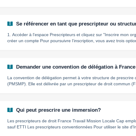
vos obligations légales. 👉 Vous connaissez déjà votre type de structure ? Suivez ce guide pas à
pas : S'inscrire en tant que prescripteur ou structure d'accompag
Se référencer en tant que prescripteur ou struc
1. Accéder à l'espace Prescripteurs et cliquez sur "Inscrire mon organisme" 2. Se c
créer un compte Pour poursuivre l’inscription, vous avez trois options : Vous connecter avec votre
compte Pro-Connect (recommandé) Créer un compte Pro-Connect 
(recommandé) Ou continuer ave
Demander une convention de délégation à France 
La convention de délégation permet à votre structure de prescrire
(PMSMP). Elle est délivrée par un prescripteur de droit commun (F
Départemental, Cap Emploi, Missions Locales…). Elle vous engag
assurer la période d'immersion. || Contacter France Travail Vous devez contacter la Direction
Régionale de France Travail pour effectuer votre demande. Pour co
contacter, remplissez ce formul
Qui peut prescrire une immersion?
Les prescripteurs de droit France Travail Mission Locale Cap emploi Conseil Départemental SIAE
sauf ETTI Les prescripteurs conventionnées Pour utiliser le site d'Immersion Facilitée, il vous sera
demandé de nous fournir une convention signée avec un prescripte