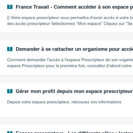
France Travail - Comment accéder à son espace p
|| Votre espace prescripteur vous permettra d'avoir accès à votre tableau de b
des accès prescripteur Sélectionnez "Mon espace" Cliquez sur "Se connecter avec ProConnect" et
renseigner votre adresse mail France Travail ![]
(https://storage.crisp.chat/users/helpdesk/website/9d448d9a9c9df
Demander à se rattacher un organisme pour accéd
Comment demander l'accès à l'espace Prescripteur de son organisme | Si vous accédez à
espace Prescripteur pour la première fois, consultez d'abord notre
pour la première fois à son espace Prescripteur Accédez à votre espace Prescripteur Connectez-
vous à votre espace Prescripteur avec le lien reçu
Gérer mon profil depuis mon espace prescripteur
Depuis votre espace prescripteur, retrouvez vos informations