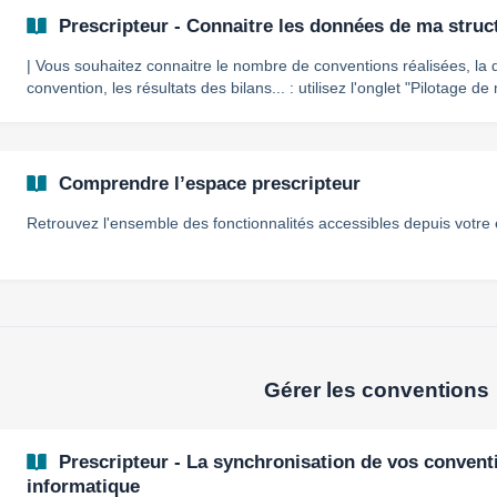
Prescripteur - Connaitre les données de ma struc
| Vous souhaitez connaitre le nombre de conventions réalisées, l
convention, les résultats des bilans... : utilisez l'onglet "Pilotage de ma structure"
à mon espace prescripteur Je clique sur l'onglet "Pilotage" 2. Je peux accéder à 3 onglets et
appliquer des filtres pour affiner mes 
Comprendre l’espace prescripteur
Retrouvez l'ensemble des fonctionnalités accessibles depuis votre
Gérer les conventions
Prescripteur - La synchronisation de vos conven
informatique