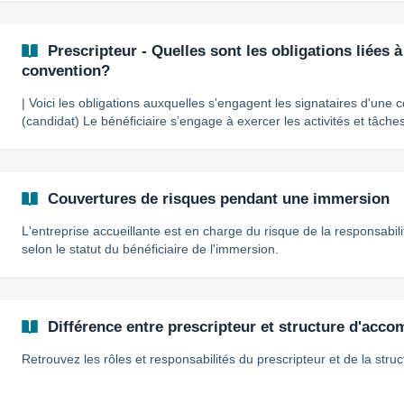
prescrire directement des immersions. Les professionnels de l'accompagnement en tant que
structure d'accompagnement Vous serez alors lié à un p
Prescripteur - Quelles sont les obligations liées à
convention?
| Voici les obligations auxquelles s'engagent les signataires d'une convention Le
(candidat) Le bénéficiaire s’engage à exercer les activités et tâches telles que définies dans la
convention et à mettre en œuvre l’ensemble des actions lui permetta
d’insertion socioprofessionnelle attendus, et notamment à : Respecter le règlement intérieur de la
structure d’accueil et les consignes qui lui sont données et informer 
Couvertures de risques pendant une immersion
L'entreprise accueillante est en charge du risque de la responsabili
selon le statut du bénéficiaire de l'immersion.
Différence entre prescripteur et structure d'ac
Retrouvez les rôles et responsabilités du prescripteur et de la st