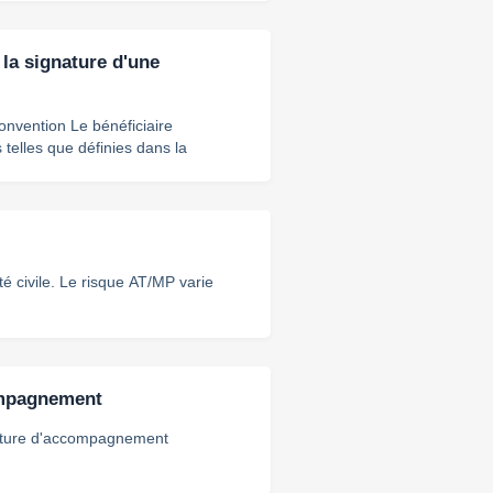
rescripteur qui validera les convent
 la signature d'une
 bénéficiaire
nt d’atteindre les objectifs
le conseiller référent de tout re
té civile. Le risque AT/MP varie
compagnement
ructure d'accompagnement