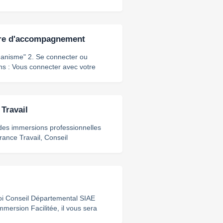
nement
ture d'accompagnement
onnecter ou
si vous n’en avez pas encore
c votre adresse e-mail ![](https://storage.crisp.chat/users/
Travail
 des immersions professionnelles
rance Travail, Conseil
e à assumer le risque ATMP et à
nnaitre l'adresse mail à
ur de droit vous permettant de