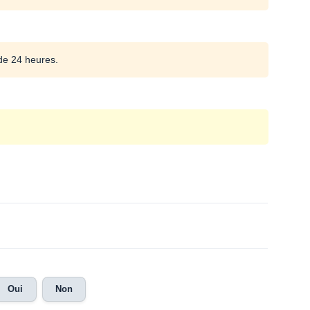
de 24 heures.
Oui
Non